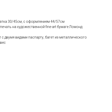
чатка 30/45см, с оформлением 44/57см
печать на художественной fine-art бумаге Ломонд
 с двумя видами паспарту, багет из металлического
двес