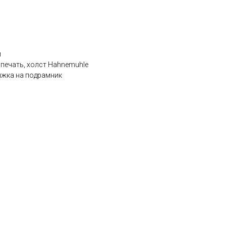
м
 печать, холст Hahnemuhle
яжка на подрамник