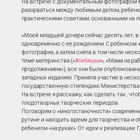
На встрече с документальным фотографом 
разорваться между любимым делом, ребенк
практическими советами, основанными на л
«Моей младшей дочери сейчас десять лет, 
одновременно с ее рождением. С ребенком «
фотографии, а затем сняла в том числе нес
теме материнства («
#себяшки
», «Мама на ра
продолжением»), все они были опубликованы, 
западных изданиях. Приняла участие в неск
государственную стипендию Министерства 
На встрече я расскажу, как сделать так , чт
плодотворных творческих периодов.
Поговорим о «многостаночности» современн
рутине и находить время для творчества и о
ребенком «на руках». От идеи к реализации. 