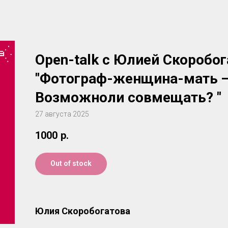
Open-talk с Юлией Скоробо
"Фотограф-женщина-мать —
Возможноли совмещать? "
27 августа 2025
1000
р.
Out of stock
Юлия Скоробогатова